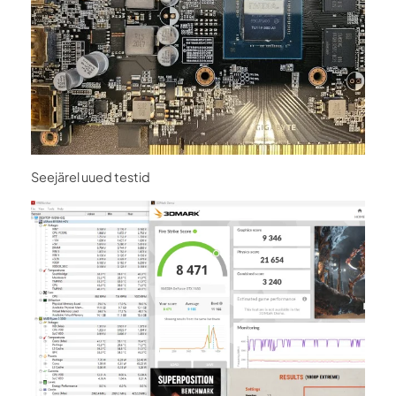
Seejärel uued testid