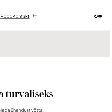
Faceboo
YouTub
t
Pood
Kontakt
a turvaliseks
meiega ühendust võtta.