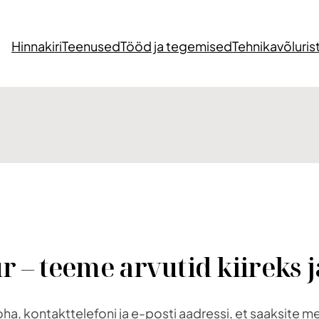
Hinnakiri
Teenused
Tööd ja tegemised
Tehnikavõluris
 – teeme arvutid kiireks j
oha, kontakttelefoni ja e-posti aadressi, et saaksite 