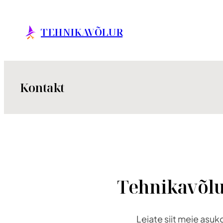
Liigu
sisu
TEHNIKAVÕLUR
juurde
Kontakt
Tehnikavõlur
Leiate siit meie asuk