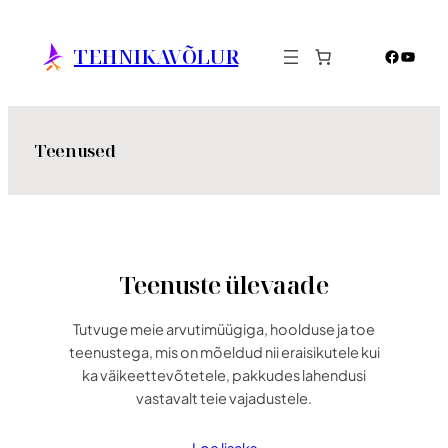
Liigu
sisu
TEHNIKAVÕLUR
Facebo
YouTu
juurde
Teenused
Teenuste ülevaade
Tutvuge meie arvutimüügiga, hoolduse ja toe
teenustega, mis on mõeldud nii eraisikutele kui
ka väikeettevõtetele, pakkudes lahendusi
vastavalt teie vajadustele.