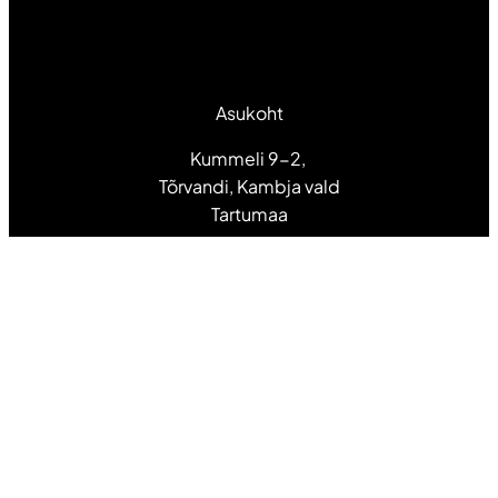
Asukoht
Kummeli 9-2,
Tõrvandi, Kambja vald
Tartumaa
Lehed
Hinnakiri
Teenused
Tööd ja tegemised
Tehnikavõlurist
Pood
Kontakt