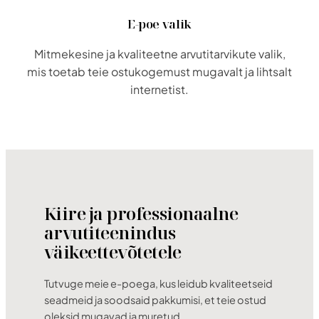
E-poe valik
Mitmekesine ja kvaliteetne arvutitarvikute valik,
mis toetab teie ostukogemust mugavalt ja lihtsalt
internetist.
Kiire ja professionaalne
arvutiteenindus
väikeettevõtetele
Tutvuge meie e-poega, kus leidub kvaliteetseid
seadmeid ja soodsaid pakkumisi, et teie ostud
oleksid mugavad ja muretud.