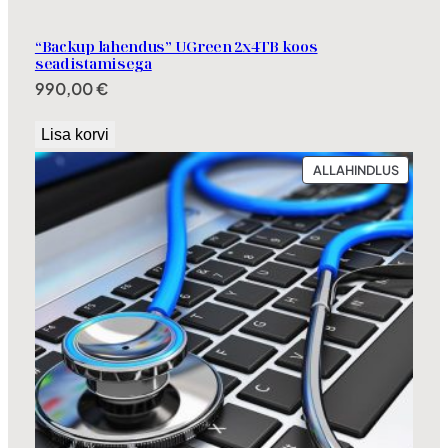
“Backup lahendus” UGreen 2x4TB koos
seadistamisega
990,00
€
Lisa korvi
SOODU
ALLAHINDLUS
TOODE