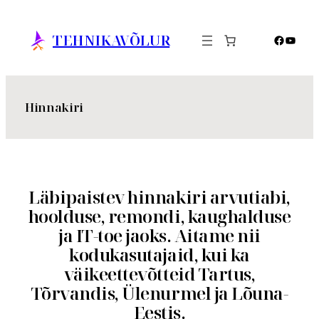
Liigu
sisu
TEHNIKAVÕLUR
Facebo
YouTu
juurde
Hinnakiri
Läbipaistev hinnakiri arvutiabi,
hoolduse, remondi, kaughalduse
ja IT-toe jaoks. Aitame nii
kodukasutajaid, kui ka
väikeettevõtteid Tartus,
Tõrvandis, Ülenurmel ja Lõuna-
Eestis.