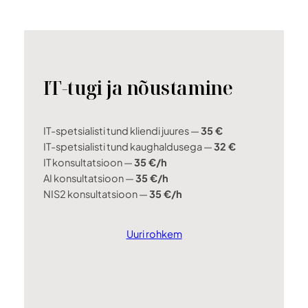
IT-tugi ja nõustamine
IT-spetsialisti tund kliendi juures —
35 €
IT-spetsialisti tund kaughaldusega —
32 €
IT konsultatsioon —
35 €/h
AI konsultatsioon —
35 €/h
NIS2 konsultatsioon —
35 €/h
Uuri rohkem