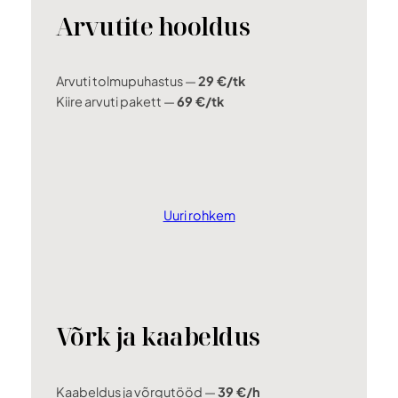
Arvutite hooldus
Arvuti tolmupuhastus —
29 €/tk
Kiire arvuti pakett —
69 €/tk
Uuri rohkem
Võrk ja kaabeldus
Kaabeldus ja võrgutööd —
39 €/h