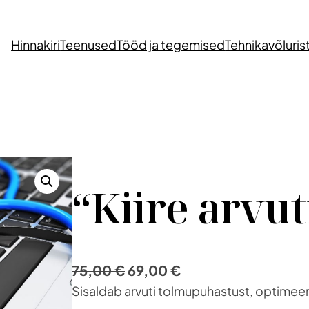
Hinnakiri
Teenused
Tööd ja tegemised
Tehnikavõluris
“Kiire arvut
A
C
75,00
€
69,00
€
Sisaldab arvuti tolmupuhastust, optimeerim
l
u