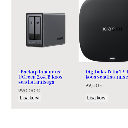
“Backup lahendus”
Digiboks Telia TV-
UGreen 2x4TB koos
koos seadistamis
seadistamisega
99,00
€
990,00
€
Lisa korvi
Lisa korvi