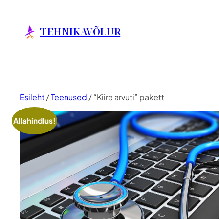
Liigu
sisu
TEHNIKAVÕLUR
juurde
Esileht
/
Teenused
/ “Kiire arvuti” pakett
Allahindlus!