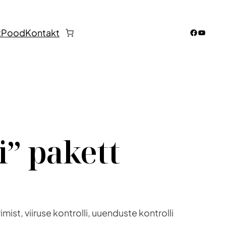
Faceboo
YouTub
t
Pood
Kontakt
i” pakett
ist, viiruse kontrolli, uuenduste kontrolli