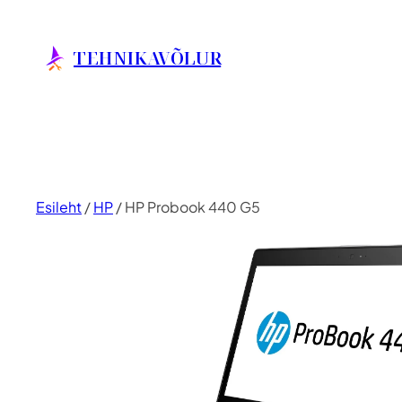
Liigu
sisu
TEHNIKAVÕLUR
juurde
Esileht
/
HP
/ HP Probook 440 G5