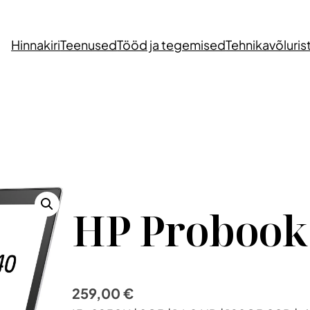
Hinnakiri
Teenused
Tööd ja tegemised
Tehnikavõluris
HP Probook
259,00
€