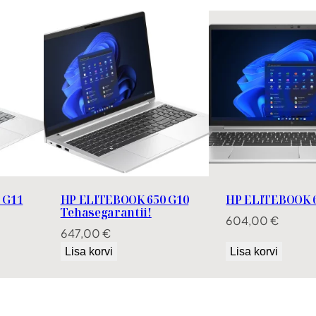
5
k
o
g
u
s
 G11
HP ELITEBOOK 650 G10
HP ELITEBOOK 6
Tehasegarantii!
604,00
€
647,00
€
Lisa korvi
Lisa korvi