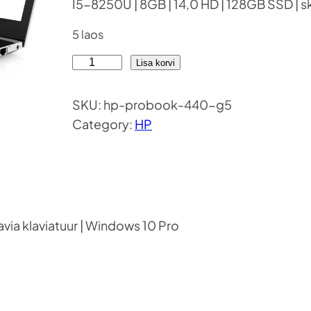
I5-8250U | 8GB | 14,0 HD | 128GB SSD | s
5 laos
H
Lisa korvi
P
P
SKU:
hp-probook-440-g5
r
Category:
HP
o
b
o
o
k
via klaviatuur | Windows 10 Pro
4
4
0
G