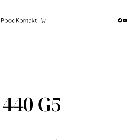
Faceboo
YouTub
t
Pood
Kontakt
 440 G5