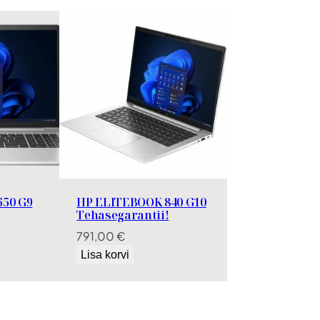
50 G9
HP ELITEBOOK 840 G10
Tehasegarantii!
791,00
€
Lisa korvi