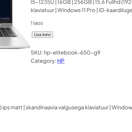
I5-1235U | 16GB | 256GB | 15,6 Fullhd (19
klaviatuur | Windows 11 Pro | ID-kaardilug
1 laos
H
Lisa korvi
P
E
SKU:
hp-elitebook-650-g9
L
Category:
HP
I
T
E
B
O
 ips matt | skandinaavia valgusega klaviatuur | Windows
O
K
6