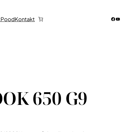
Faceboo
YouTub
t
Pood
Kontakt
OK 650 G9