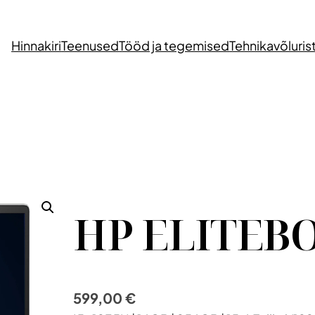
Hinnakiri
Teenused
Tööd ja tegemised
Tehnikavõluris
HP ELITEBO
599,00
€