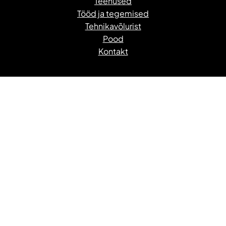
Teenused
Tööd ja tegemised
Tehnikavõlurist
Pood
Kontakt
Kasutame
WordPress
i