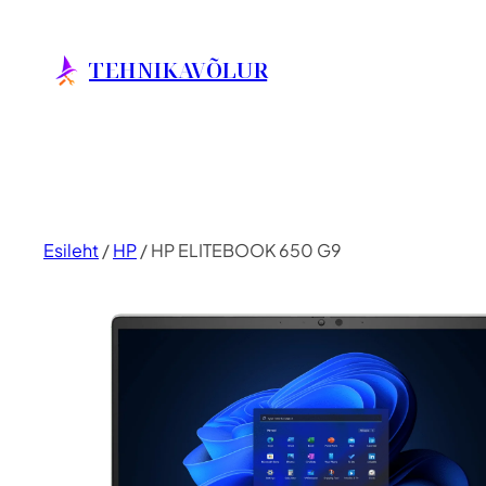
Liigu
sisu
TEHNIKAVÕLUR
juurde
Esileht
/
HP
/ HP ELITEBOOK 650 G9