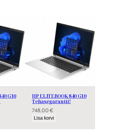
40 G10
HP ELITEBOOK 840 G10
!
Tehasegarantii!
748,00
€
Lisa korvi