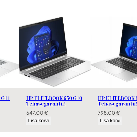
5
0
G
9
k
o
g
u
s
 G11
HP ELITEBOOK 650 G10
HP ELITEBOOK 8
Tehasegarantii!
Tehasegarantii
647,00
€
798,00
€
Lisa korvi
Lisa korvi