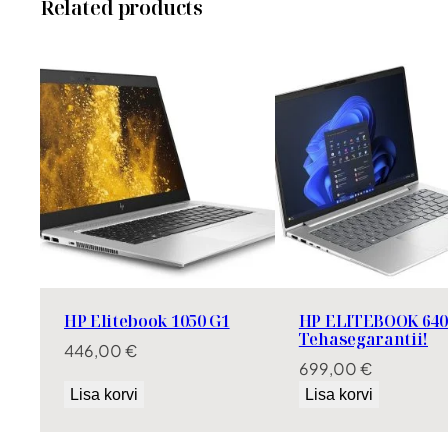
Related products
HP Elitebook 1050 G1
HP ELITEBOOK 640
Tehasegarantii!
446,00
€
699,00
€
Lisa korvi
Lisa korvi