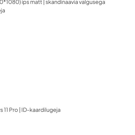
20*1080) ips matt | skandinaavia valgusega
eja
 11 Pro | ID-kaardilugeja