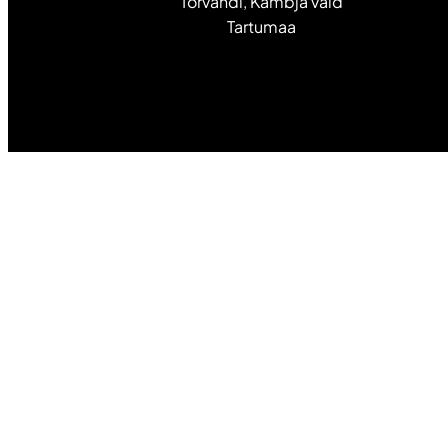
Tõrvandi, Kambja vald
Tartumaa