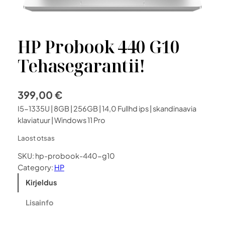
HP Probook 440 G10
Tehasegarantii!
399,00
€
I5-1335U | 8GB | 256GB | 14,0 Fullhd ips | skandinaavia
klaviatuur | Windows 11 Pro
Laost otsas
SKU:
hp-probook-440-g10
Category:
HP
Kirjeldus
Lisainfo