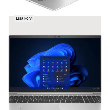
HP ELITEBOOK 640 G11 Tehasegarantii!
699,00
€
Lisa korvi
HP ELITEBOOK 650 G9