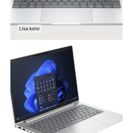
HP EliteBook 6 G1i 14 Tehasegarantii!
999,00
€
Lisa korvi