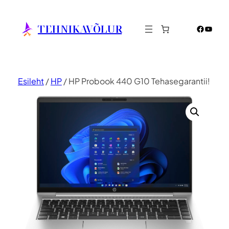
Liigu
sisu
TEHNIKAVÕLUR
Facebo
YouTu
juurde
Esileht
/
HP
/ HP Probook 440 G10 Tehasegarantii!