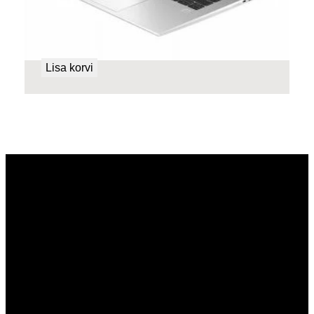
HP ELITEBOOK 840 G10 Tehasegarantii!
798,00
€
Lisa korvi