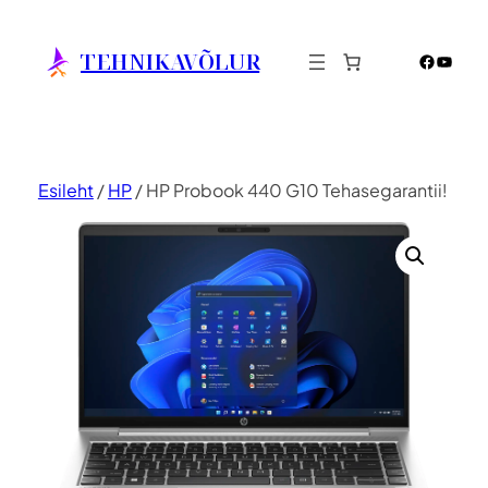
Liigu
sisu
TEHNIKAVÕLUR
Facebo
YouTu
juurde
Esileht
/
HP
/ HP Probook 440 G10 Tehasegarantii!