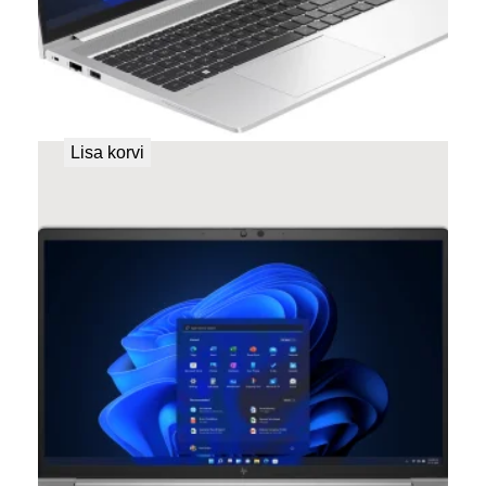
HP ELITEBOOK 650 G10 Tehasegarantii!
647,00
€
Lisa korvi