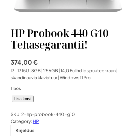
HP Probook 440 G10
Tehasegarantii!
374,00
€
I3-1315U | 8GB | 256GB | 14,0 Fullhd ips puuteekraan |
skandinaavia klaviatuur | Windows 11 Pro
1 laos
H
Lisa korvi
P
P
SKU:
2-hp-probook-440-g10
r
Category:
HP
o
Kirjeldus
b