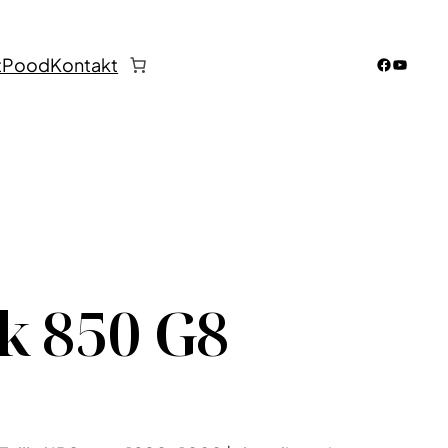
Faceboo
YouTub
t
Pood
Kontakt
k 850 G8