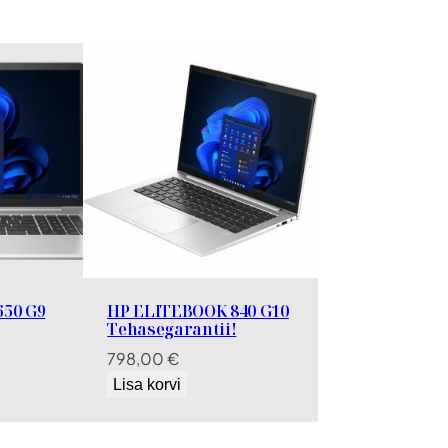
50 G9
HP ELITEBOOK 840 G10
Tehasegarantii!
798,00
€
Lisa korvi