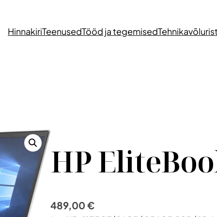
Hinnakiri
Teenused
Tööd ja tegemised
Tehnikavõluris
HP EliteBoo
489,00
€