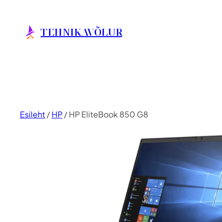
Liigu
sisu
TEHNIKAVÕLUR
juurde
Esileht
/
HP
/ HP EliteBook 850 G8