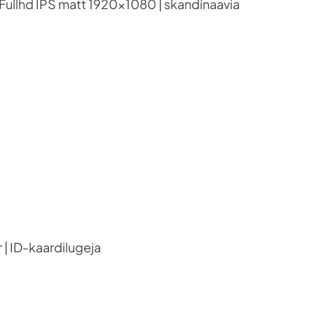
 Fullhd IPS matt 1920×1080 | skandinaavia
 | ID-kaardilugeja