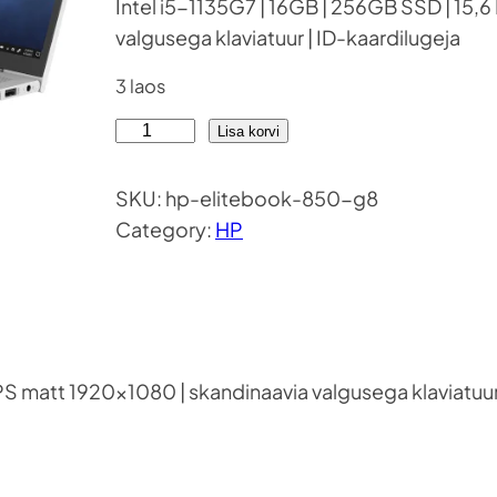
Intel i5-1135G7 | 16GB | 256GB SSD | 15,6
valgusega klaviatuur | ID-kaardilugeja
3 laos
H
Lisa korvi
P
E
SKU:
hp-elitebook-850-g8
l
Category:
HP
i
t
e
B
o
IPS matt 1920×1080 | skandinaavia valgusega klaviatuur
o
k
8