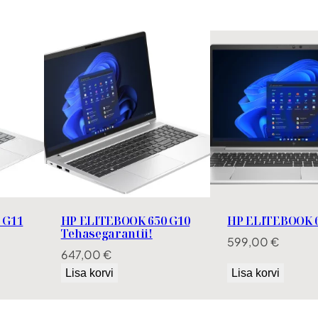
5
0
G
8
k
o
g
u
s
 G11
HP ELITEBOOK 650 G10
HP ELITEBOOK 6
Tehasegarantii!
599,00
€
647,00
€
Lisa korvi
Lisa korvi