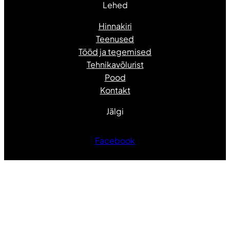
Lehed
Hinnakiri
Teenused
Tööd ja tegemised
Tehnikavõlurist
Pood
Kontakt
Jälgi
Facebook
Youtube
Kasutame
WordPress
i