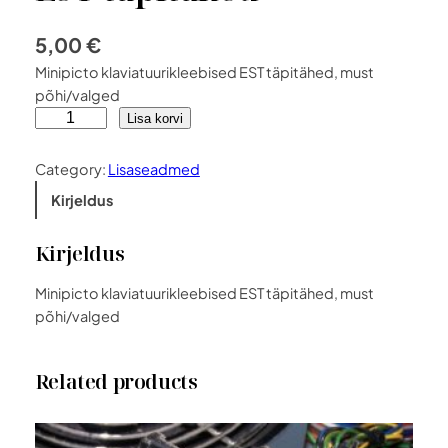
5,00
€
Minipicto klaviatuurikleebised EST täpitähed, must
põhi/valged
M
Lisa korvi
i
n
Category:
Lisaseadmed
i
Kirjeldus
p
i
Kirjeldus
c
t
Minipicto klaviatuurikleebised EST täpitähed, must
o
põhi/valged
k
l
a
Related products
v
i
a