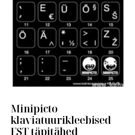
Minipicto
klaviatuurikleebised
EST täpitähed