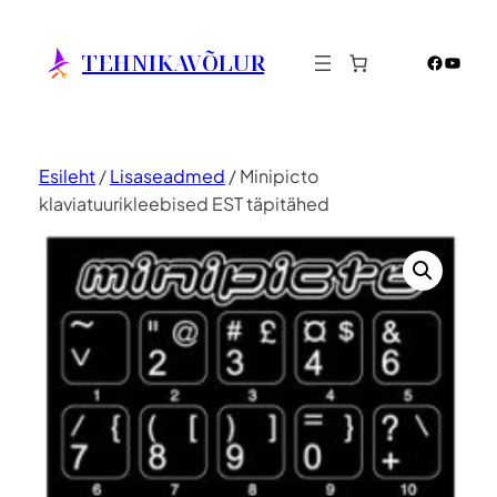
Liigu
sisu
TEHNIKAVÕLUR
Facebo
YouTu
juurde
Esileht
/
Lisaseadmed
/ Minipicto
klaviatuurikleebised EST täpitähed