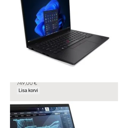
Lenovo ThinkPad L14 Gen 6
Tehasegarantii!
749,00
€
Lisa korvi