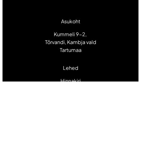
Asukoht
Kummeli 9-2,
Tõrvandi, Kambja vald
Tartumaa
Lehed
Hinnakiri
Teenused
Tööd ja tegemised
Tehnikavõlurist
Pood
Kontakt
Jälgi