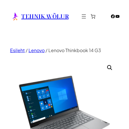
Liigu
sisu
TEHNIKAVÕLUR
Facebo
YouTu
juurde
Esileht
/
Lenovo
/ Lenovo Thinkbook 14 G3