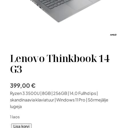
Lenovo Thinkbook 14
G3
399,00
€
Ryzen 3 3500U | 8GB | 256GB | 14,0 Fullhd ips |
skandinaavia klaviatuur | Windows 11 Pro | Sõrmejälje
lugeja
1 laos
L
Lisa korvi