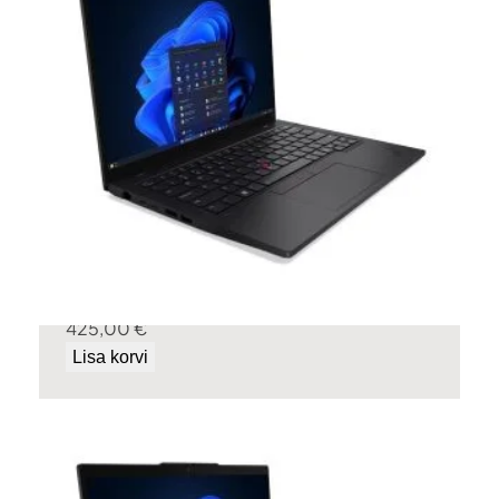
Lenovo ThinkPad L14 Gen 3
Tehasegarantii!
425,00
€
Lisa korvi