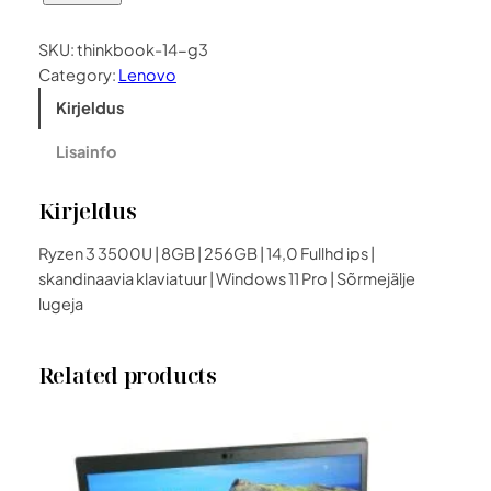
e
n
SKU:
thinkbook-14-g3
o
Category:
Lenovo
v
Kirjeldus
o
T
Lisainfo
h
i
Kirjeldus
n
k
Ryzen 3 3500U | 8GB | 256GB | 14,0 Fullhd ips |
b
skandinaavia klaviatuur | Windows 11 Pro | Sõrmejälje
o
lugeja
o
k
Related products
1
4
G
3
k